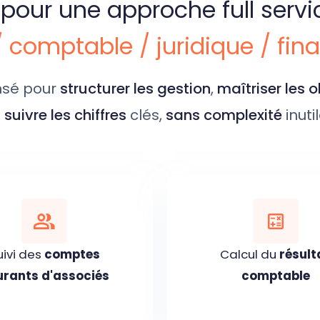
pour une approche full servi
/ comptable / juridique / fin
ensé pour
structurer les gestion
,
maîtriser les 
t
suivre les chiffres
clés,
sans complexité
inutil
uivi des
comptes
Calcul du
résult
urants d'associés
comptable