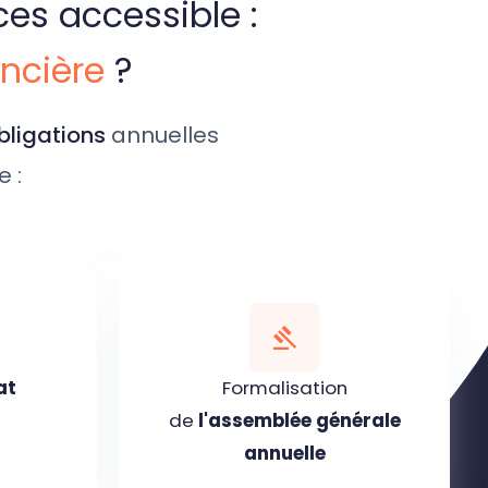
ces accessible :
ancière
?
obligations
annuelles
e :
at
Formalisation
de
l'assemblée générale
annuelle