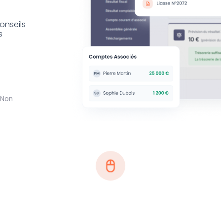
onseils
s
(Non