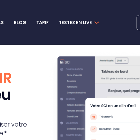
LS
BLOG
TARIF
TESTEZ EN LIVE
'IR
eu
iser votre
e.*