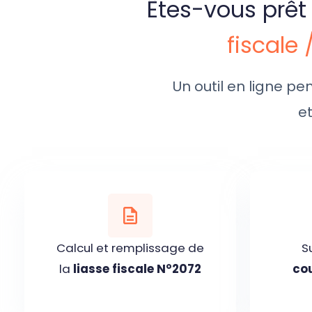
Êtes-vous prêt 
fiscale 
Un outil en ligne p
e
Calcul et remplissage de
S
la
liasse fiscale N°2072
co