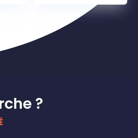
rche ?
É