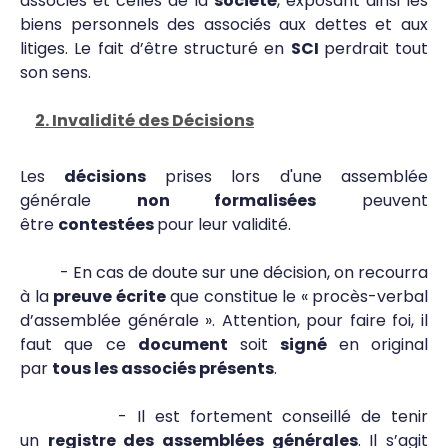
associés et celles de la
société
, exposant ainsi les
biens personnels des associés aux dettes et aux
litiges. Le fait d’être structuré en
SCI
perdrait tout
son sens.
2. Invalidité des Décisions
Les
décisions
prises lors d'une assemblée
générale
non formalisées
peuvent
être
contestées
pour leur validité.
- En cas de doute sur une décision, on recourra
à la
preuve écrite
que constitue le « procès-verbal
d’assemblée générale ». Attention, pour faire foi, il
faut que ce
document
soit
signé
en original
par
tous les associés présents
.
- Il est fortement conseillé de tenir
un
registre des assemblées générales
. Il s’agit